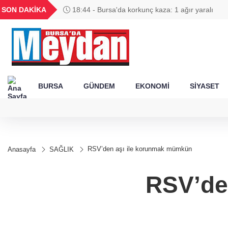
GEL
TND
BGN
VND
SON DAKİKA
18:44 - Bursa'da korkunç kaza: 1 ağır yaralı
54
18,1955
16,2449
28,0626
0,0018
BURSA
GÜNDEM
EKONOMİ
SİYASET
RSV’den aşı ile korunmak mümkün
Anasayfa
SAĞLIK
RSV’de