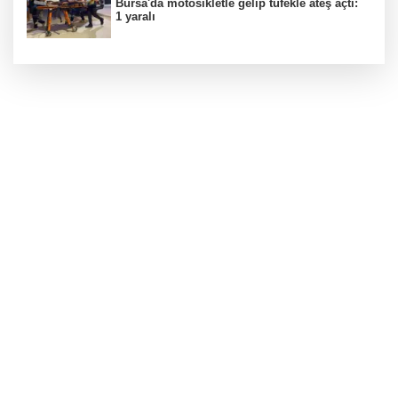
Bursa'da motosikletle gelip tüfekle ateş açtı:
1 yaralı