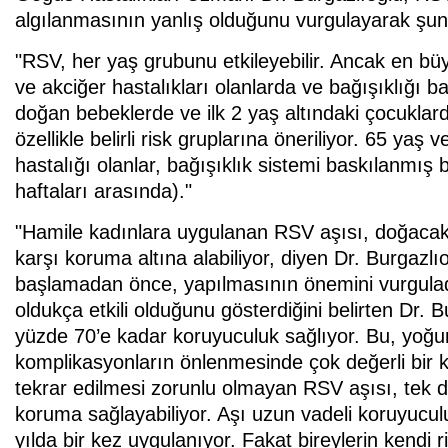
algılanmasının yanlış olduğunu vurgulayarak şunl
"RSV, her yaş grubunu etkileyebilir. Ancak en büy
ve akciğer hastalıkları olanlarda ve bağışıklığı b
doğan bebeklerde ve ilk 2 yaş altındaki çocuklard
özellikle belirli risk gruplarına öneriliyor. 65 yaş
hastalığı olanlar, bağışıklık sistemi baskılanmış b
haftaları arasında)."
"Hamile kadınlara uygulanan RSV aşısı, doğacak 
karşı koruma altına alabiliyor, diyen Dr. Burgaz
başlamadan önce, yapılmasının önemini vurguladı
oldukça etkili olduğunu gösterdiğini belirten Dr. 
yüzde 70’e kadar koruyuculuk sağlıyor. Bu, yoğun
komplikasyonların önlenmesinde çok değerli bir kat
tekrar edilmesi zorunlu olmayan RSV aşısı, tek d
koruma sağlayabiliyor. Aşı uzun vadeli koruyuculu
yılda bir kez uygulanıyor. Fakat bireylerin kendi 