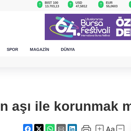
GAU/TRY
BIST 100
USD
EUR
6.519,74
13.703,13
47,5812
55,0603
SPOR
MAGAZİN
DÜNYA
n aşı ile korunmak