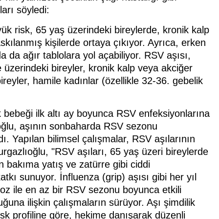
arı söyledi:
ük risk, 65 yaş üzerindeki bireylerde, kronik kalp
askılanmış kişilerde ortaya çıkıyor. Ayrıca, erken
a da ağır tablolara yol açabiliyor. RSV aşısı,
 ve üzerindeki bireyler, kronik kalp veya akciğer
ireyler, hamile kadınlar (özellikle 32-36. gebelik
bebeği ilk altı ay boyunca RSV enfeksiyonlarına
lıoğlu, aşının sonbaharda RSV sezonu
. Yapılan bilimsel çalışmalar, RSV aşılarının
Burgazlıoğlu, "RSV aşıları, 65 yaş üzeri bireylerde
 bakıma yatış ve zatürre gibi ciddi
kı sunuyor. İnfluenza (grip) aşısı gibi her yıl
oz ile en az bir RSV sezonu boyunca etkili
ğuna ilişkin çalışmaların sürüyor. Aşı şimdilik
risk profiline göre, hekime danışarak düzenli