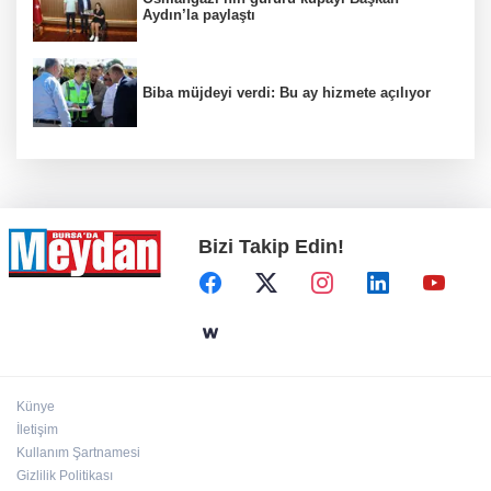
Aydın’la paylaştı
Biba müjdeyi verdi: Bu ay hizmete açılıyor
Bizi Takip Edin!
Künye
İletişim
Kullanım Şartnamesi
Gizlilik Politikası