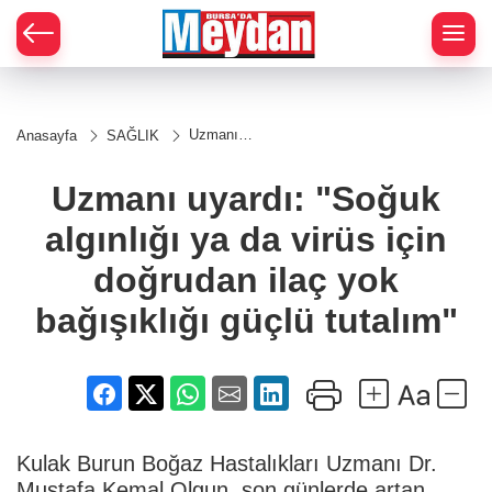
Zİ
Uzmanı
Anasayfa
SAĞLIK
uyardı:
"Soğuk
algınlığı
Uzmanı uyardı: "Soğuk
ya da
virüs için
algınlığı ya da virüs için
doğrudan
ilaç yok
bağışıklığı
doğrudan ilaç yok
güçlü
tutalım"
bağışıklığı güçlü tutalım"
Kulak Burun Boğaz Hastalıkları Uzmanı Dr.
Mustafa Kemal Olgun, son günlerde artan