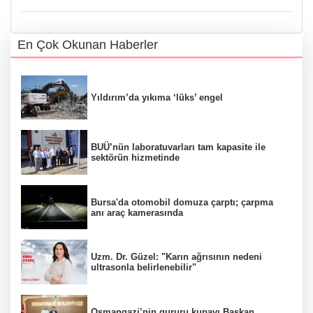
En Çok Okunan Haberler
Yıldırım’da yıkıma ‘lüks’ engel
BUÜ’nün laboratuvarları tam kapasite ile
sektörün hizmetinde
Bursa'da otomobil domuza çarptı; çarpma
anı araç kamerasında
Uzm. Dr. Güzel: "Karın ağrısının nedeni
ultrasonla belirlenebilir"
Osmangazi’nin gururu kupayı Başkan