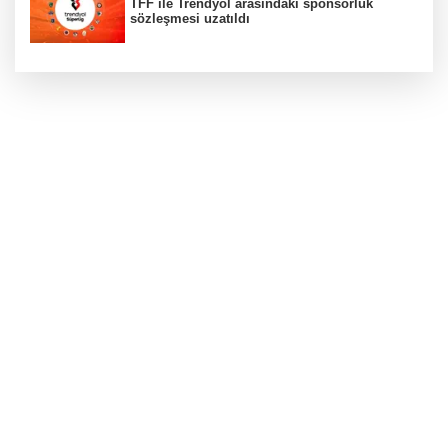
TFF ile Trendyol arasındaki sponsorluk
sözleşmesi uzatıldı