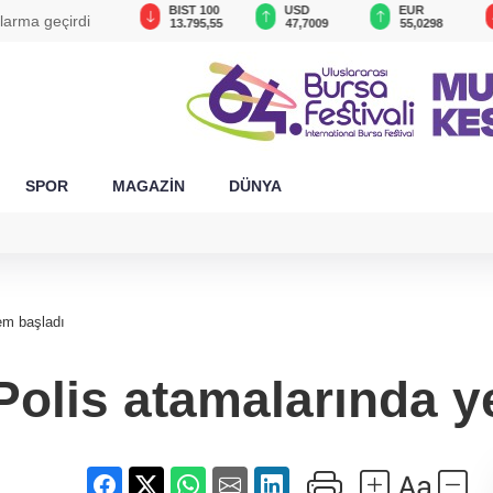
GAU/TRY
BIST 100
USD
EUR
alarma geçirdi
6.615,19
13.795,55
47,7009
55,0298
SPOR
MAGAZİN
DÜNYA
em başladı
Polis atamalarında 