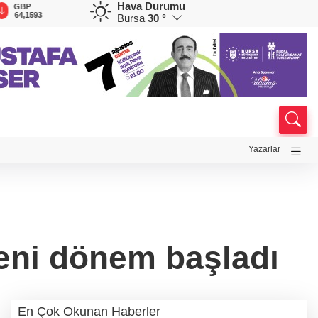
Hava Durumu
GBP
CHF
CAD
RUB
A
64,1593
58,8609
34,0235
0,5795
1
Bursa
30 °
Yazarlar
yeni dönem başladı
En Çok Okunan Haberler