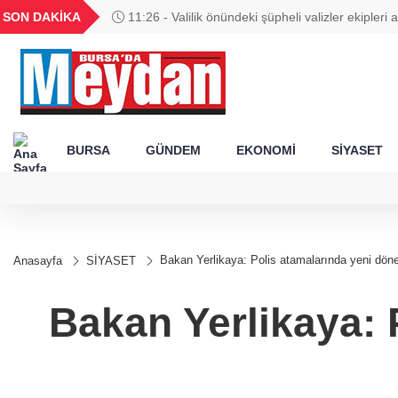
GEL
TND
BGN
VND
SON DAKİKA
11:26 - Valilik önündeki şüpheli valizler ekipleri 
25
18,2413
16,2358
27,9743
0,0018
BURSA
GÜNDEM
EKONOMİ
SİYASET
Bakan Yerlikaya: Polis atamalarında yeni dön
Anasayfa
SİYASET
Bakan Yerlikaya: 