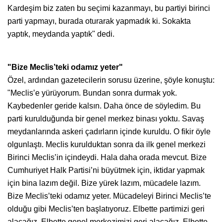
Kardeşim biz zaten bu seçimi kazanmayı, bu partiyi birinci
parti yapmayı, burada oturarak yapmadık ki. Sokakta
yaptık, meydanda yaptık" dedi.
"Bize Meclis’teki odamız yeter"
Özel, ardından gazetecilerin sorusu üzerine, şöyle konuştu:
"Meclis’e yürüyorum. Bundan sonra durmak yok.
Kaybedenler geride kalsın. Daha önce de söyledim. Bu
parti kurulduğunda bir genel merkez binası yoktu. Savaş
meydanlarında askeri çadırların içinde kuruldu. O fikir öyle
olgunlaştı. Meclis kurulduktan sonra da ilk genel merkezi
Birinci Meclis’in içindeydi. Hala daha orada mevcut. Bize
Cumhuriyet Halk Partisi’ni büyütmek için, iktidar yapmak
için bina lazım değil. Bize yürek lazım, mücadele lazım.
Bize Meclis’teki odamız yeter. Mücadeleyi Birinci Meclis’te
olduğu gibi Meclis’ten başlatıyoruz. Elbette partimizi geri
alacağız. Elbette genel merkezimizi geri alacağız. Elbette