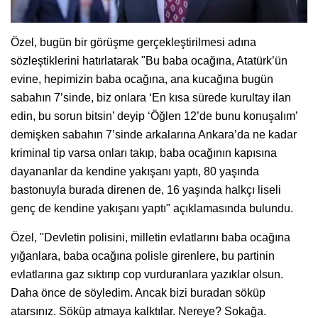
Özel, bugün bir görüşme gerçekleştirilmesi adına
sözleştiklerini hatırlatarak "Bu baba ocağına, Atatürk’ün
evine, hepimizin baba ocağına, ana kucağına bugün
sabahın 7’sinde, biz onlara ‘En kısa sürede kurultay ilan
edin, bu sorun bitsin’ deyip ‘Öğlen 12’de bunu konuşalım’
demişken sabahın 7’sinde arkalarına Ankara’da ne kadar
kriminal tip varsa onları takıp, baba ocağının kapısına
dayananlar da kendine yakışanı yaptı, 80 yaşında
bastonuyla burada direnen de, 16 yaşında halkçı liseli
genç de kendine yakışanı yaptı" açıklamasında bulundu.
Özel, "Devletin polisini, milletin evlatlarını baba ocağına
yığanlara, baba ocağına polisle girenlere, bu partinin
evlatlarına gaz sıktırıp cop vurduranlara yazıklar olsun.
Daha önce de söyledim. Ancak bizi buradan söküp
atarsınız. Söküp atmaya kalktılar. Nereye? Sokağa.