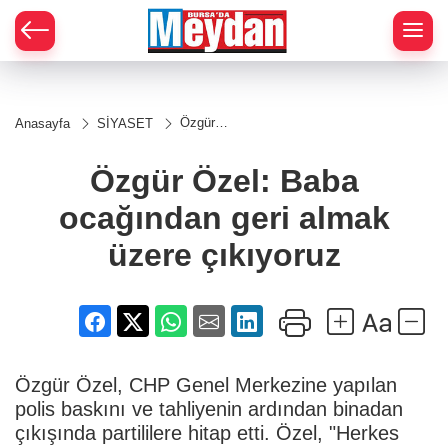
Zİ
Özgür
Anasayfa
SİYASET
Özel:
Baba
ocağından
Özgür Özel: Baba
geri almak
üzere
ocağından geri almak
çıkıyoruz
üzere çıkıyoruz
Özgür Özel, CHP Genel Merkezine yapılan
polis baskını ve tahliyenin ardından binadan
çıkışında partililere hitap etti. Özel, "Herkes