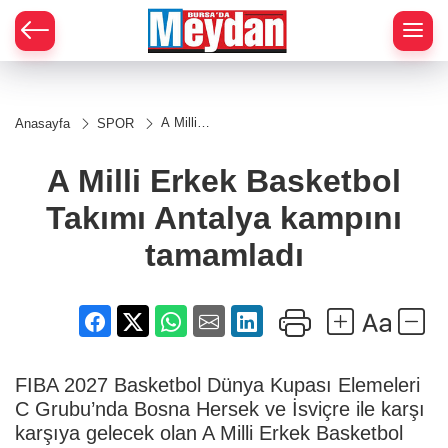
Zİ
A Milli
Anasayfa
SPOR
Erkek
Basketbol
Takımı
A Milli Erkek Basketbol
Antalya
kampını
Takımı Antalya kampını
tamamladı
tamamladı
FIBA 2027 Basketbol Dünya Kupası Elemeleri
C Grubu’nda Bosna Hersek ve İsviçre ile karşı
karşıya gelecek olan A Milli Erkek Basketbol