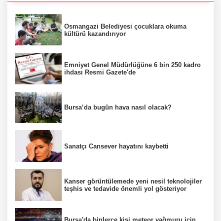
Osmangazi Belediyesi çocuklara okuma
kültürü kazandırıyor
Emniyet Genel Müdürlüğüne 6 bin 250 kadro
ihdası Resmi Gazete'de
Bursa’da bugün hava nasıl olacak?
Sanatçı Cansever hayatını kaybetti
Kanser görüntülemede yeni nesil teknolojiler
teşhis ve tedavide önemli yol gösteriyor
Bursa'da binlerce kişi meteor yağmuru için