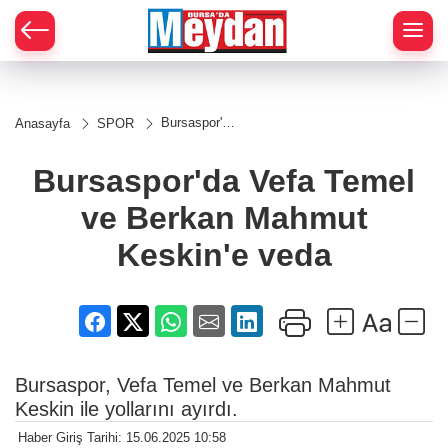
Zİ
Bursaspor'da
Anasayfa
SPOR
Vefa Temel
ve Berkan
Mahmut
Bursaspor'da Vefa Temel
Keskin'e
veda
ve Berkan Mahmut
Keskin'e veda
Bursaspor, Vefa Temel ve Berkan Mahmut
Keskin ile yollarını ayırdı.
Haber Giriş Tarihi: 15.06.2025 10:58