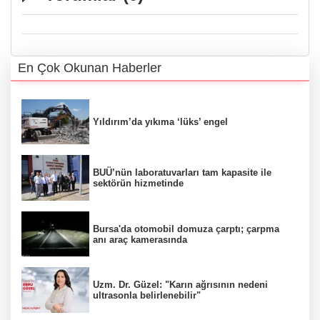
En Çok Okunan Haberler
Yıldırım’da yıkıma ‘lüks’ engel
BUÜ’nün laboratuvarları tam kapasite ile
sektörün hizmetinde
Bursa'da otomobil domuza çarptı; çarpma
anı araç kamerasında
Uzm. Dr. Güzel: "Karın ağrısının nedeni
ultrasonla belirlenebilir"