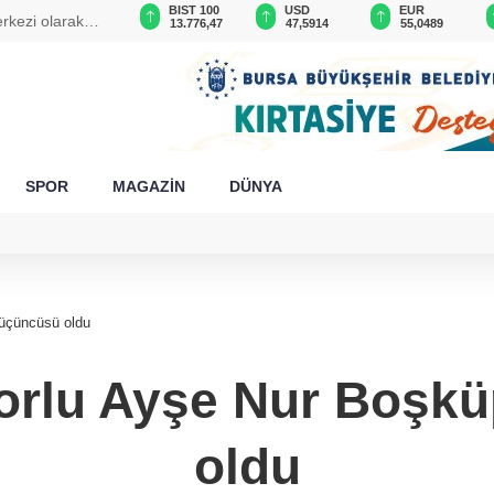
GAU/TRY
BIST 100
USD
EUR
erkezi olarak
6.512,43
13.776,47
47,5914
55,0489
SPOR
MAGAZİN
DÜNYA
üçüncüsü oldu
orlu Ayşe Nur Boşk
oldu