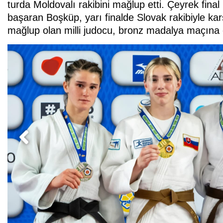
turda Moldovalı rakibini mağlup etti. Çeyrek fin
başaran Boşküp, yarı finalde Slovak rakibiyle kar
mağlup olan milli judocu, bronz madalya maçına ç