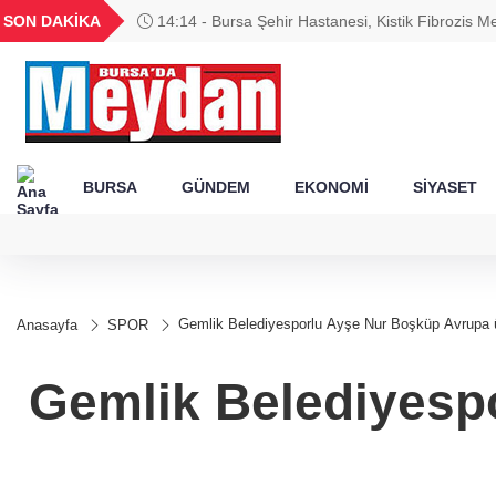
GEL
TND
BGN
VND
SON DAKİKA
14:14 - Bursa Şehir Hastanesi, Kistik Fibrozis M
21
18,1994
16,2317
28,0626
0,0018
tescillendi
BURSA
GÜNDEM
EKONOMİ
SİYASET
Gemlik Belediyesporlu Ayşe Nur Boşküp Avrupa 
Anasayfa
SPOR
Gemlik Belediyesp