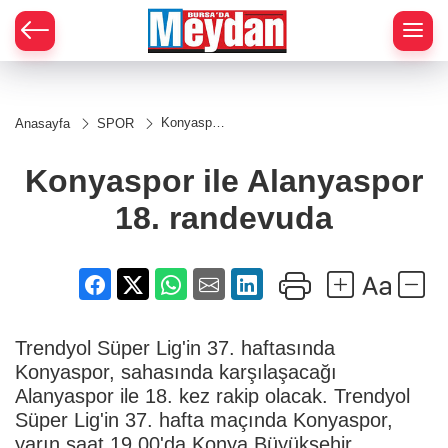
Zİ
Konyaspor
Anasayfa
SPOR
ile
Alanyaspor
18.
Konyaspor ile Alanyaspor
randevuda
18. randevuda
Trendyol Süper Lig'in 37. haftasında
Konyaspor, sahasında karşılaşacağı
Alanyaspor ile 18. kez rakip olacak. Trendyol
Süper Lig'in 37. hafta maçında Konyaspor,
yarın saat 19.00'da Konya Büyükşehir