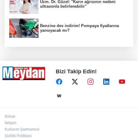
Uzm. Dr. Güzel: "Karın ağrısının nedeni
ultrasonla belirlenebilir"
Benzine dev indirim! Pompaya fiyatlarına
yansıyacak mı?
Bizi Takip Edin!
Künye
İletişim
Kullanım Şartnamesi
Gizlilik Politikası