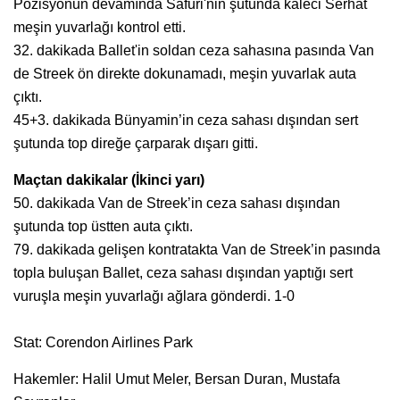
Pozisyonun devamında Safuri'nin şutunda kaleci Serhat
meşin yuvarlağı kontrol etti.
32. dakikada Ballet'in soldan ceza sahasına pasında Van
de Streek ön direkte dokunamadı, meşin yuvarlak auta
çıktı.
45+3. dakikada Bünyamin’in ceza sahası dışından sert
şutunda top direğe çarparak dışarı gitti.
Maçtan dakikalar (İkinci yarı)
50. dakikada Van de Streek’in ceza sahası dışından
şutunda top üstten auta çıktı.
79. dakikada gelişen kontratakta Van de Streek’in pasında
topla buluşan Ballet, ceza sahası dışından yaptığı sert
vuruşla meşin yuvarlağı ağlara gönderdi. 1-0
Stat: Corendon Airlines Park
Hakemler: Halil Umut Meler, Bersan Duran, Mustafa