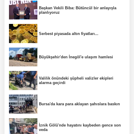
Başkan Vekili Biba: Bütüncül bir anlayışla
planlıyoruz
Serbest piyasada altın fiyatları...
Büyükşehir'den İnegöl'e ulaşım hamlesi
Valilik önündeki şüpheli valizler ekipleri
alarma geçirdi
Bursa'da kara para aklayan şahıslara baskın
İznik Gölü'nde hayatını kaybeden gence son
veda