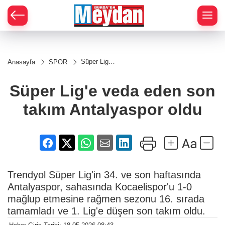
Zİ
Süper Lig'e
Anasayfa
SPOR
veda eden
son takım
Antalyaspor
Süper Lig'e veda eden son
oldu
takım Antalyaspor oldu
Trendyol Süper Lig'in 34. ve son haftasında
Antalyaspor, sahasında Kocaelispor'u 1-0
mağlup etmesine rağmen sezonu 16. sırada
tamamladı ve 1. Lig'e düşen son takım oldu.