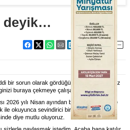
e deyik…
iddi bir sorun olarak gördüğüm ülkemizdeki işsiz
ilginizi buraya çekmeye çalışacağım.
yısı 2026 yılı Nisan ayından bir önceki aya göre
 ile okuyunca sevindirici bir haber. Elbette ki,
iminde diye mutlu oluyoruz.
sizlerle paylaşmak istedim. Acaba bana katılır