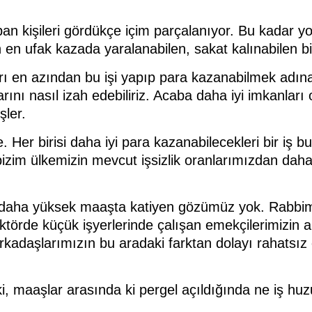
an kişileri gördükçe içim parçalanıyor. Bu kadar y
 ufak kazada yaralanabilen, sakat kalınabilen bir 
n azından bu işi yapıp para kazanabilmek adına ver
arını nasıl izah edebiliriz. Acaba daha iyi imkanlar
şler.
e. Her birisi daha iyi para kazanabilecekleri bir iş 
zim ülkemizin mevcut işsizlik oranlarımızdan daha
ı daha yüksek maaşta katiyen gözümüz yok. Rabbim 
ektörde küçük işyerlerinde çalışan emekçilerimizin
arkadaşlarımızın bu aradaki farktan dolayı rahatsız
 maaşlar arasında ki pergel açıldığında ne iş huzuru