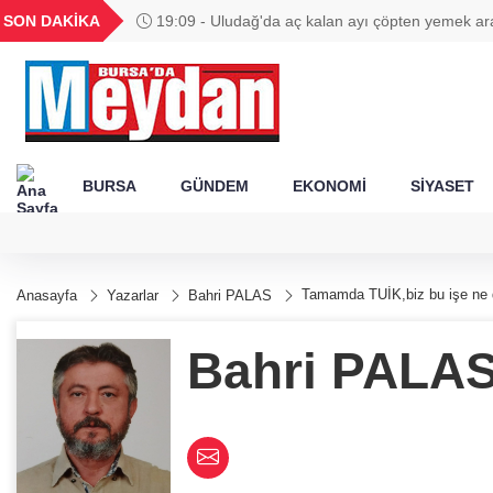
GEL
TND
BGN
VND
SON DAKİKA
19:09 - Uludağ'da aç kalan ayı çöpten yemek ar
19
18,1964
16,2291
28,0626
0,0018
BURSA
GÜNDEM
EKONOMİ
SİYASET
Tamamda TUİK,biz bu işe ne
Anasayfa
Yazarlar
Bahri PALAS
Bahri PALA