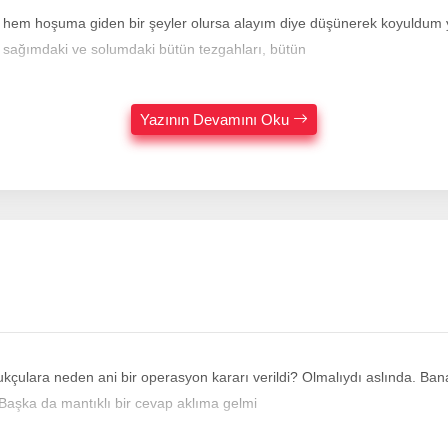
m, Güzel Bursam
r sağımdaki ve solumdaki bütün tezgahları, bütün
Yazının Devamını Oku
 kararı verildi? Olmalıydı aslında. Bana soracak olursanız bu sektördeki sermaye sahibi şirketlere
. Başka da mantıklı bir cevap aklıma gelmi