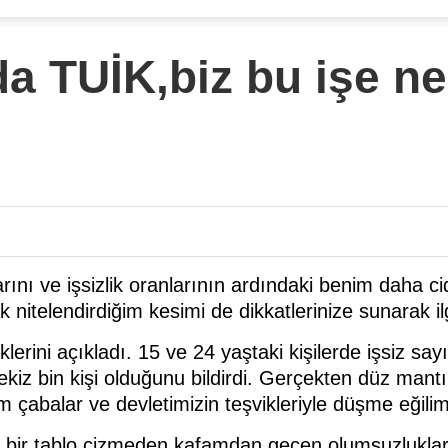
 TUİK,biz bu işe n
arını ve işsizlik oranlarının ardındaki benim daha c
k nitelendirdiğim kesimi de dikkatlerinize sunarak 
klerini açıkladı. 15 ve 24 yaştaki kişilerde işsiz sa
ekiz bin kişi olduğunu bildirdi. Gerçekten düz mantık
akım çabalar ve devletimizin teşvikleriyle düşme eğil
ir tablo çizmeden kafamdan geçen olumsuzlukları 