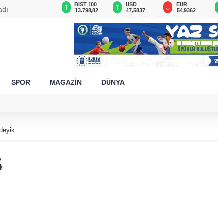
GAU/TRY
BIST 100
USD
EUR
adı
6.492,50
13.798,82
47,5837
54,9362
SPOR
MAGAZİN
DÜNYA
 deyik…
S