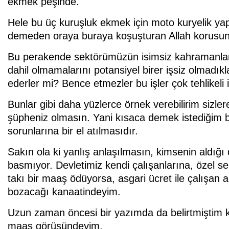
ekmek peşinde.
Hele bu üç kuruşluk ekmek için moto kuryelik yap
demeden oraya buraya koşuşturan Allah korusun en
Bu perakende sektörümüzün isimsiz kahramanları e
dahil olmamalarını potansiyel birer işsiz olmadıkl
ederler mi? Bence etmezler bu işler çok tehlikeli i
Bunlar gibi daha yüzlerce örnek verebilirim sizler
şüpheniz olmasın. Yani kısaca demek istediğim bi
sorunlarına bir el atılmasıdır.
Sakın ola ki yanlış anlaşılmasın, kimsenin aldığ
basmıyor. Devletimiz kendi çalışanlarına, özel s
takı bir maaş ödüyorsa, asgari ücret ile çalışan 
bozacağı kanaatindeyim.
Uzun zaman öncesi bir yazımda da belirtmiştim ki,
maaş görüşündeyim.