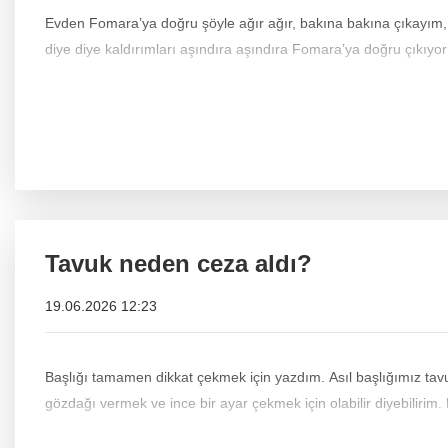
Evden Fomara’ya doğru şöyle ağır ağır, bakına bakına çıkayım, hem hoşuma giden bir şeyler olursa alayım diye düşünerek koyuldum yollara. Mayamız burada tutmuş, Canım Bursa
diye diye kaldırımları aşındıra aşındıra Fomara’ya doğru çıkıyo
Tavuk neden ceza aldı?
19.06.2026 12:23
Başlığı tamamen dikkat çekmek için yazdım. Asıl başlığımız tavukçulara neden ani bir operasyon
gözdağı vermek ve ince bir ayar çekmek için olabilir diyebilirim