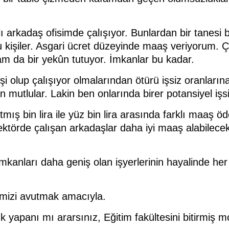
alı arkadaş ofisimde çalışıyor. Bunlardan bir tanes
unu kişiler. Asgari ücret düzeyinde maaş veriyorum
plam da bir yekûn tutuyor. İmkanlar bu kadar.
şi olup çalışıyor olmalarından ötürü işsiz oranlarına
mutlular. Lakin ben onlarında birer potansiyel işsi
mış bin lira ile yüz bin lira arasında farklı maaş öd
törde çalışan arkadaşlar daha iyi maaş alabilecekler
kanları daha geniş olan işyerlerinin hayalinde her b
ndimizi avutmak amacıyla.
uk yapanı mı ararsınız, Eğitim fakültesini bitirmiş m