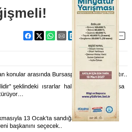
işmeli!
n konular arasında Bursaspor ilk sırayı almıştır..
ir” şeklindeki ısrarlar hala devam ediyor olsa
ötürüyor…
ıkmasıyla 13 Ocak’ta sandığa gidilecek..Söz
yeni başkanını seçecek..