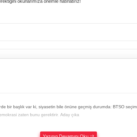
ktiğini okurlarımıza önemle hatırlatırız!
yasetin bile önüne geçmiş durumda: BTSO seçimleri. Mevcut Başkan İbrahim Burkay'ın karşısına aday 
Demokrasi zaten bunu gerektirir. Aday çıka
Yazının Devamını Oku