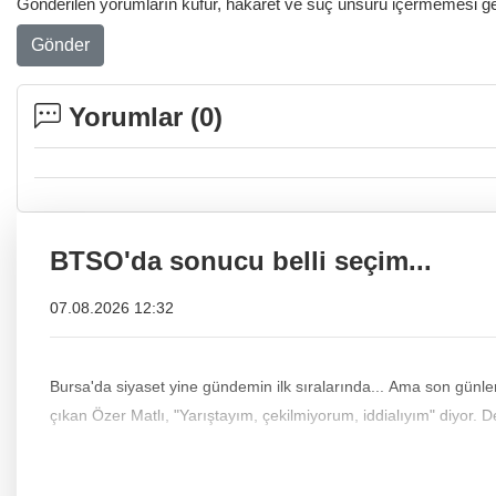
Gönderilen yorumların küfür, hakaret ve suç unsuru içermemesi gere
Gönder
Yorumlar (
0
)
BTSO'da sonucu belli seçim...
07.08.2026 12:32
Bursa'da siyaset yine gündemin ilk sıralarında... Ama son günlerde bir başlık var ki, si
çıkan Özer Matlı, "Yarıştayım, çekilmiyorum, iddialıyım" diyor. 