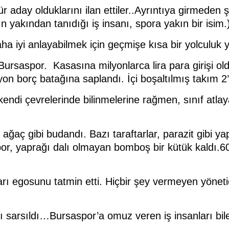
r aday olduklarını ilan ettiler..Ayrıntıya girmeden ş
n yakından tanıdığı iş insanı, spora yakın bir isim.
a iyi anlayabilmek için geçmişe kısa bir yolculuk 
rsaspor. Kasasına milyonlarca lira para girişi oldu
 borç batağına saplandı. İçi boşaltılmış takım 2’n
 kendi çevrelerinde bilinmelerine rağmen, sınıf atl
gibi budandı. Bazı taraftarlar, parazit gibi yaprakl
or, yaprağı dalı olmayan bomboş bir kütük kaldı.60 y
rı egosunu tatmin etti. Hiçbir şey vermeyen yöneti
 sarsıldı…Bursaspor’a omuz veren iş insanları bile 