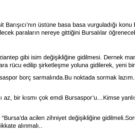
t Barışıcı’nın üstüne basa basa vurguladığı konu bu
ecek paraların nereye gittiğini Bursalılar öğrenece
iantep gibi isim değişikliğine gidilmesi. Dernek ma
rücu edilip şirketleşme yoluna gidilerek, yeni bir 
saspor borç sarmalında.Bu noktada sormak lazım.. 
 kısmı az, bir kısmı çok emdi Bursaspor’u…Kimse y
“Bursa’da acilen zihniyet değişikliğine gidilmeli.Sor
ikkate alınmalı..