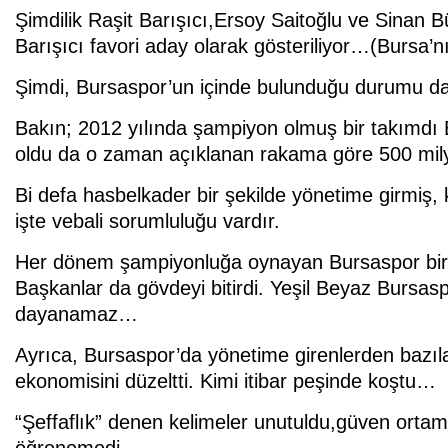
Şimdilik Raşit Barışıcı,Ersoy Saitoğlu ve Sinan Bü
Barışıcı favori aday olarak gösteriliyor…(Bursa’nı
Şimdi, Bursaspor’un içinde bulunduğu durumu dah
Bakın; 2012 yılında şampiyon olmuş bir takımdı Bu
oldu da o zaman açıklanan rakama göre 500 milyon
Bi defa hasbelkader bir şekilde yönetime girmiş,
işte vebali sorumluluğu vardır.
Her dönem şampiyonluğa oynayan Bursaspor bir ağaç 
Başkanlar da gövdeyi bitirdi. Yeşil Beyaz Bursasp
dayanamaz…
Ayrıca, Bursaspor’da yönetime girenlerden bazıla
ekonomisini düzeltti. Kimi itibar peşinde koştu…
“Şeffaflık” denen kelimeler unutuldu,güven ortamı
öğrenemedi..