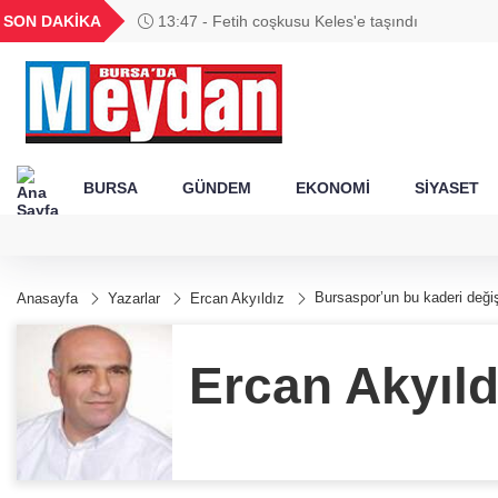
GEL
TND
BGN
VND
SON DAKİKA
13:47 - Fetih coşkusu Keles'e taşındı
49
18,2677
16,3788
27,9743
0,0018
BURSA
GÜNDEM
EKONOMİ
SİYASET
Bursaspor’un bu kaderi deği
Anasayfa
Yazarlar
Ercan Akyıldız
Ercan Akyıld