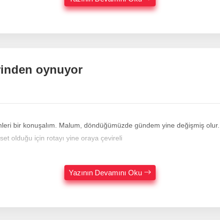
yerinden oynuyor
 döndüğümüzde gündem yine değişmiş olur. Geçtiğimiz günlerde vefayı da konuştuk, vefasızlığı da... İ
set olduğu için rotayı yine oraya çevireli
Yazının Devamını Oku