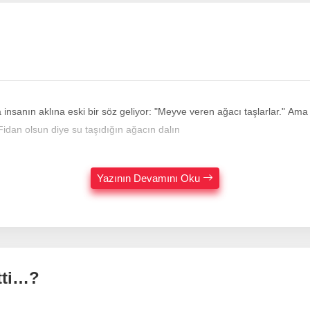
insanın aklına eski bir söz geliyor: "Meyve veren ağacı taşlarlar." Ama
ibi görünüyor… Hani derler ya, "Fidan olsun diye su taşıdığın ağacın dalın
Yazının Devamını Oku
tti…?