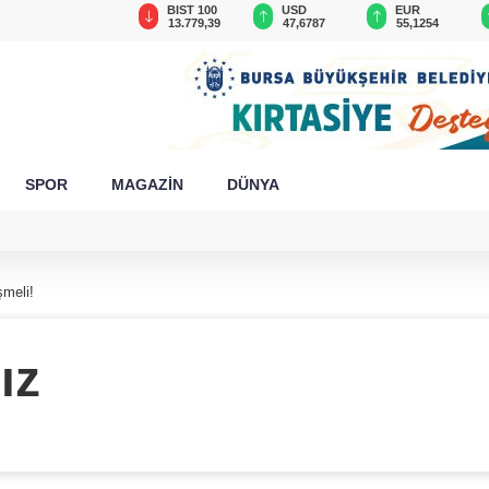
GAU/TRY
BIST 100
USD
EUR
6.660,55
13.779,39
47,6787
55,1254
SPOR
MAGAZİN
DÜNYA
şmeli!
ız