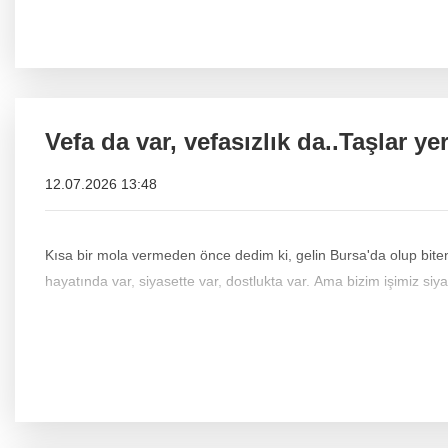
Vefa da var, vefasızlık da..Taşlar 
12.07.2026 13:48
Kısa bir mola vermeden önce dedim ki, gelin Bursa'da olup bitenleri bir konuşalım. Malum,
hayatında var, siyasette var, dostlukta var. Ama bizim işimiz siya