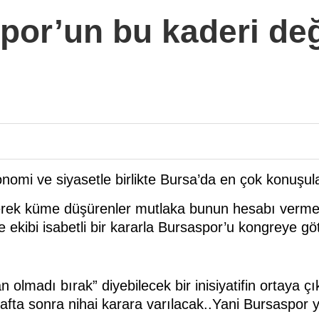
por’un bu kaderi değ
omi ve siyasetle birlikte Bursa’da en çok konuşula
rek küme düşürenler mutlaka bunun hesabı vermelid
ekibi isabetli bir kararla Bursaspor’u kongreye g
olmadı bırak” diyebilecek bir inisiyatifin ortaya ç
fta sonra nihai karara varılacak..Yani Bursaspor 