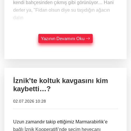
kendi bahçesinden çıkmış gibi görünüyor… Hani
derler ya, "Fidan olsun diye su taşıdığın ağacın
dalın
Yazının Devamını Oku
İznik’te koltuk kavgasını kim
kaybetti…?
02.07.2026 10:28
Uzun zamandır takip ettiğimiz Marmarabirlik’e
bağlı İznik Kooperatifi’nde seçim heyecanı