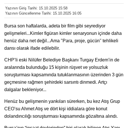
Yazının Giriş Tarihi: 15.10.2025 15:58
Yazının Güncellenme Tarihi: 15.10.2025 16:05
Bursa son haftalarda, adeta bir film gibi seyrediyor
gelişmeleri...Kimler figüran kimler senaryonun içinde daha
henüz daha net değil...Ama "Para, proje, gücün" tehlikeli
dansı olarak ifade edilebilir.
CHP’li eski Nilüfer Belediye Başkanı Turgay Erdem’in de
aralarında bulunduğu 15 kişinin rüşvet ve yolsuzluk
soruşturması kapsamında tutuklanmasının üzerinden 3 gün
geçmesine rağmen şehirdeki sarsıntı dinmedi. Artçı
dalgalar bekleniyor...
Henüz bu gelişmenin yankıları sürerken, bu kez Atış Grup
CEO’su Ahmet Atış ve dört kişi iddialara göre konut
dolandırıcılığı soruşturması kapsamında gözaltına alındı.
Bursa’nın “inşaat devlerinden” biri olarak bilinen Atış Yapı,