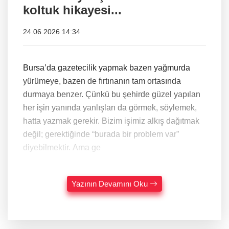
koltuk hikayesi...
24.06.2026 14:34
Bursa’da gazetecilik yapmak bazen yağmurda
yürümeye, bazen de fırtınanın tam ortasında
durmaya benzer. Çünkü bu şehirde güzel yapılan
her işin yanında yanlışları da görmek, söylemek,
hatta yazmak gerekir. Bizim işimiz alkış dağıtmak
değil; gerektiğinde “burada bir problem var”
diyebilmektir. Ama ge
Yazının Devamını Oku