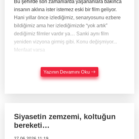
Bu şehirde son zamanlarda yaşananlara bakınca
insanın aklına ister istemez eski bir film geliyor.
Hani yıllar önce izlediğimiz, senaryosunu ezbere
bildiğimiz ama her izlediğimizde “yok artık”
dediğimiz filmler vardır ya… Sanki aynı film
yeniden vizyona girmiş gibi. Konu değişmiyor...
Menfaat varsa
Yazının Devamını Oku
Siyasetin zemzemi, koltuğun
bereketi…
27.06.2026 11:19