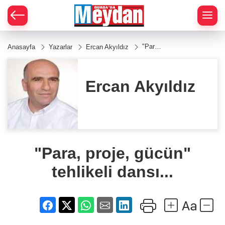
Zİ
"Para,
Anasayfa
Yazarlar
Ercan Akyıldız
proje,
gücün"
tehlikeli
dansı...
Ercan Akyıldız
"Para, proje, gücün"
tehlikeli dansı...