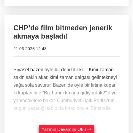
CHP’de film bitmeden jenerik
akmaya başladı!
21.06.2026 12:48
Siyaset bazen öyle bir denizdir ki… Kimi zaman
sakin sakin akar, kimi zaman dalgası gelir tekneyi
sağa sola savurur. Bazen de öyle bir fırtına kopar
ki kaptan bile “Biz hangi limana gidiyorduk?” diye
yanındakilere bakar. Cumhuriyet Halk Partisi’nin
bugün yaşadığı tablo da biraz böyle. Bir tarafta
Yazının Devamını Oku