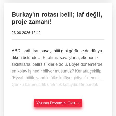
Burkay'ın rotası belli; laf değil,
proje zamanı!
23.06.2026 12:42
ABD,İsrail_İran savaşı bitti gibi görünse de dünya
diken üstünde… Etrafımız savaşlarla, ekonomik
sıkıntılarla, belirsizliklerle dolu. Böyle dönemlerde
en kolay iş nedir biliyor musunuz? Kenara çekilip
“Eyvah bittik, yandık, ülke kötüye gidiyor” demek…
Çünkü karamsarlık üretmek kolaydır. Bir bardak
Yazının Devamını Oku