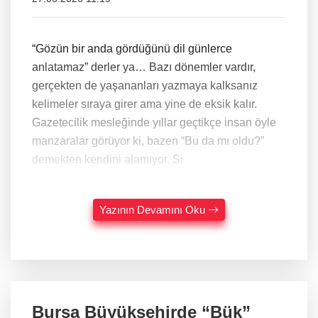
“Gözün bir anda gördüğünü dil günlerce
anlatamaz” derler ya… Bazı dönemler vardır,
gerçekten de yaşananları yazmaya kalksanız
kelimeler sıraya girer ama yine de eksik kalır.
Gazetecilik mesleğinde yıllar geçtikçe insan öyle
manzaralar görüyor ki, bazen “Bu da mı oldu?”
demekten kendini alamıyor. Si
Yazının Devamını Oku
Bursa Büyükşehirde “Bük”