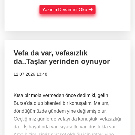
Yazının Devamını Oku
Vefa da var, vefasızlık
da..Taşlar yerinden oynuyor
12.07.2026 13:48
Kısa bir mola vermeden önce dedim ki, gelin
Bursa'da olup bitenleri bir konuşalım. Malum,
döndüğümüzde gündem yine değişmiş olur.
Geçtiğimiz günlerde vefayı da konuştuk, vefasızlığı
da... İş hayatında var, siyasette var, dostlukta var.
Ama bizim işimiz siyaset olduğu için rotayı yine