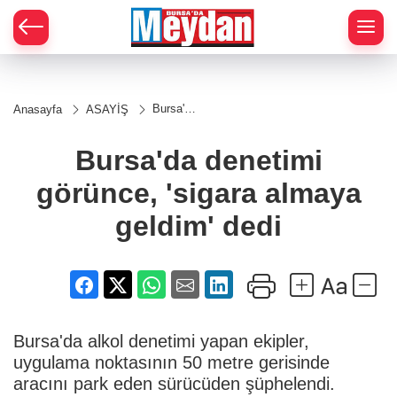
Zİ
Bursa'da
Anasayfa
ASAYİŞ
denetimi
görünce,
'sigara
Bursa'da denetimi
almaya
geldim'
görünce, 'sigara almaya
dedi
geldim' dedi
Bursa'da alkol denetimi yapan ekipler,
uygulama noktasının 50 metre gerisinde
aracını park eden sürücüden şüphelendi.