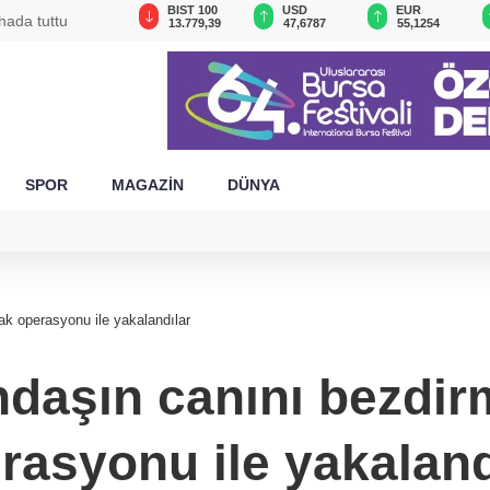
GAU/TRY
BIST 100
USD
EUR
hada tuttu
6.660,55
13.779,39
47,6787
55,1254
SPOR
MAGAZİN
DÜNYA
ak operasyonu ile yakalandılar
daşın canını bezdirm
rasyonu ile yakaland