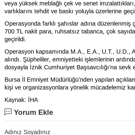
veya yüksek meblağlı çek ve senet imzalattıkla
varlıklarını tehdit ve baskı yoluyla üzerlerine geçird
Operasyonda farklı şahıslar adına düzenlenmiş ç
700 TL nakit para, ruhsatsız tabanca, çok sayıda f
geçirildi.
Operasyon kapsamında M.A., E.A., U.T., U.D., A.D
alındı. Şüpheliler, emniyetteki işlemlerinin ardın
dosyayla İznik Cumhuriyet Başsavcılığı'na sevk ed
Bursa İl Emniyet Müdürlüğü'nden yapılan açıklam
kişi ve organizasyonlara yönelik mücadelemiz karar
Kaynak: İHA
Yorum Ekle
Adınız Soyadınız