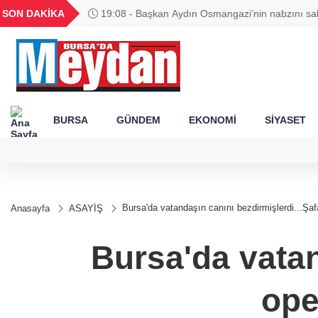
GEL
TND
BGN
VND
SON DAKİKA
19:08 - Başkan Aydın Osmangazi’nin nabzını sa
49
18,2677
16,3788
27,9743
0,0018
BURSA
GÜNDEM
EKONOMİ
SİYASET
Bursa'da vatandaşın canını bezdirmişlerdi...Şaf
Anasayfa
ASAYİŞ
Bursa'da vatan
ope