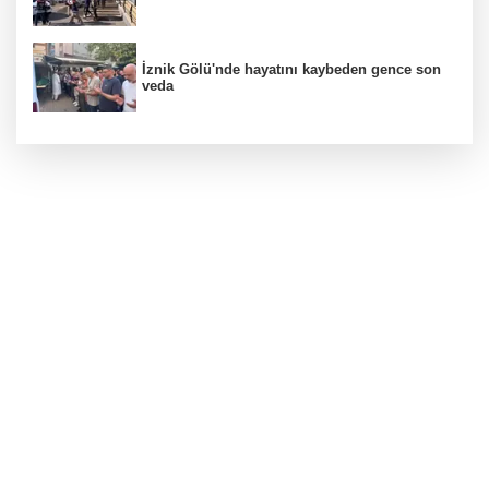
İznik Gölü'nde hayatını kaybeden gence son
veda