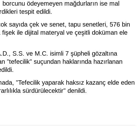
rı, borcunu ödeyemeyen mağdurların ise mal
ikleri tespit edildi.
ok sayıda çek ve senet, tapu senetleri, 576 bin
işek ile dijital materyal ve çeşitli doküman ele
., S.S. ve M.C. isimli 7 şüpheli gözaltına
dan "tefecilik" suçundan haklarında hazırlanan
ildi.
ada, "Tefecilik yaparak haksız kazanç elde eden
lılıkla sürdürülecektir" denildi.