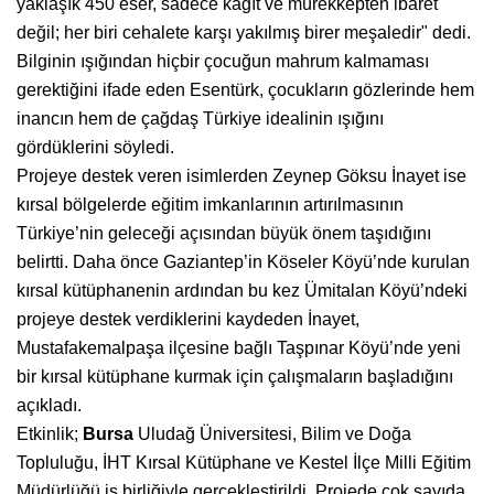
yaklaşık 450 eser, sadece kâğıt ve mürekkepten ibaret
değil; her biri cehalete karşı yakılmış birer meşaledir" dedi.
Bilginin ışığından hiçbir çocuğun mahrum kalmaması
gerektiğini ifade eden Esentürk, çocukların gözlerinde hem
inancın hem de çağdaş Türkiye idealinin ışığını
gördüklerini söyledi.
Projeye destek veren isimlerden Zeynep Göksu İnayet ise
kırsal bölgelerde eğitim imkanlarının artırılmasının
Türkiye’nin geleceği açısından büyük önem taşıdığını
belirtti. Daha önce Gaziantep’in Köseler Köyü’nde kurulan
kırsal kütüphanenin ardından bu kez Ümitalan Köyü’ndeki
projeye destek verdiklerini kaydeden İnayet,
Mustafakemalpaşa ilçesine bağlı Taşpınar Köyü’nde yeni
bir kırsal kütüphane kurmak için çalışmaların başladığını
açıkladı.
Etkinlik;
Bursa
Uludağ Üniversitesi, Bilim ve Doğa
Topluluğu, İHT Kırsal Kütüphane ve Kestel İlçe Milli Eğitim
Müdürlüğü iş birliğiyle gerçekleştirildi. Projede çok sayıda