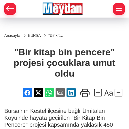
Zİ
"Bir kitap
Anasayfa
BURSA
bin
pencere"
projesi
"Bir kitap bin pencere"
çocuklara
umut
projesi çocuklara umut
oldu
oldu
Bursa’nın Kestel ilçesine bağlı Ümitalan
Köyü’nde hayata geçirilen "Bir Kitap Bin
Pencere" projesi kapsamında yaklaşık 450