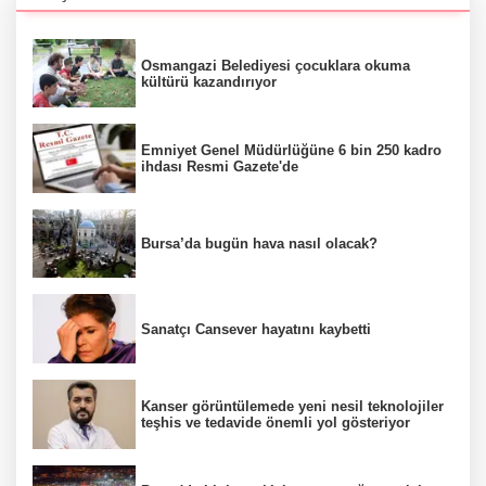
Osmangazi Belediyesi çocuklara okuma
kültürü kazandırıyor
Emniyet Genel Müdürlüğüne 6 bin 250 kadro
ihdası Resmi Gazete'de
Bursa’da bugün hava nasıl olacak?
Sanatçı Cansever hayatını kaybetti
Kanser görüntülemede yeni nesil teknolojiler
teşhis ve tedavide önemli yol gösteriyor