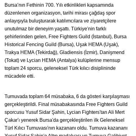
Bursa’nın Fethinin 700. Yılı etkinlikleri kapsamında
düzenlenen organizasyon, tarihi mirası çağdaş spor
anlayışıyla buluşturarak katılımcılara ve ziyaretçilere
unutulmaz bir deneyim yaşattı. Türkiye'nin farklı
şehirlerinden gelen, Free Fighters Guild (İstanbul), Bursa
Historical Fencing Guild (Bursa), Uşak HEMA (Uşak),
Trakya HEMA (Tekirdağ), Gladiensis (İzmir), Danişmend
(Tokat) ve Lycian HEMA (Antalya) kulüplerine mensup
toplam 24 sporcu, geleneksel Türk kılıcı disiplininde
mücadele etti.
Turnuvada toplam 64 müsabaka, 6 da gösteri karşılaşması
gerçekleştirildi. Final müsabakasında Free Fighters Guild
sporcusu Yusuf Sidar Şahin, Lycian Fighters'tan Ali Mert
Çakar'ı yenerek Bursa'da gerçekleştirilen ilk Geleneksel
Türl Kılıcı Turnuvası'nın kazananı oldu. Turnuva kazananı
Yusuf Sidar Şahin'e Altın madalyası ve Turnuva Galibiyet