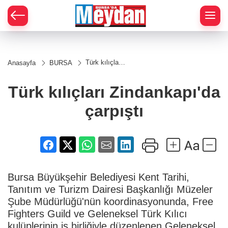
Zİ
Türk kılıçları
Anasayfa
BURSA
Zindankapı'da
çarpıştı
Türk kılıçları Zindankapı'da
çarpıştı
Bursa Büyükşehir Belediyesi Kent Tarihi,
Tanıtım ve Turizm Dairesi Başkanlığı Müzeler
Şube Müdürlüğü'nün koordinasyonunda, Free
Fighters Guild ve Geleneksel Türk Kılıcı
kulüplerinin iş birliğiyle düzenlenen Geleneksel