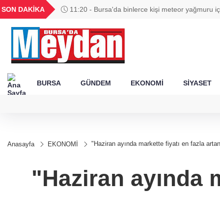
GEL
TND
BGN
VND
SON DAKİKA
11:20 - Bursa'da binlerce kişi meteor yağmuru iç
49
18,2677
16,3788
27,9743
0,0018
geldi
BURSA
GÜNDEM
EKONOMİ
SİYASET
"Haziran ayında markette fiyatı en fazla artan
Anasayfa
EKONOMİ
"Haziran ayında ma