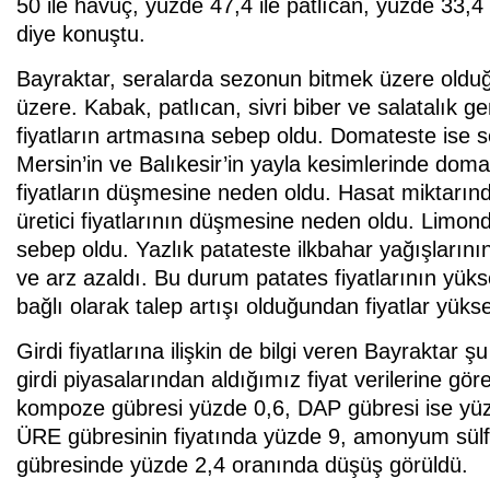
50 ile havuç, yüzde 47,4 ile patlıcan, yüzde 33,4 i
diye konuştu.
Bayraktar, seralarda sezonun bitmek üzere olduğ
üzere. Kabak, patlıcan, sivri biber ve salatalık g
fiyatların artmasına sebep oldu. Domateste ise 
Mersin’in ve Balıkesir’in yayla kesimlerinde dom
fiyatların düşmesine neden oldu. Hasat miktarınd
üretici fiyatlarının düşmesine neden oldu. Limond
sebep oldu. Yazlık patateste ilkbahar yağışları
ve arz azaldı. Bu durum patates fiyatlarının yük
bağlı olarak talep artışı olduğundan fiyatlar yüksel
Girdi fiyatlarına ilişkin de bilgi veren Bayraktar ş
girdi piyasalarından aldığımız fiyat verilerine g
kompoze gübresi yüzde 0,6, DAP gübresi ise yüz
ÜRE gübresinin fiyatında yüzde 9, amonyum sül
gübresinde yüzde 2,4 oranında düşüş görüldü.