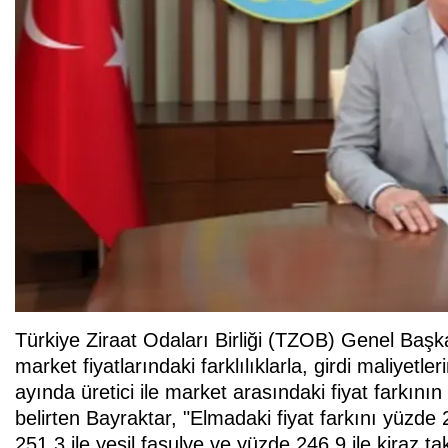
Türkiye Ziraat Odaları Birliği (TZOB) Genel Başk
market fiyatlarındaki farklılıklarla, girdi maliyet
ayında üretici ile market arasındaki fiyat farkın
belirten Bayraktar, "Elmadaki fiyat farkını yüzde 
251,3 ile yeşil fasulye ve yüzde 246,9 ile kiraz tak