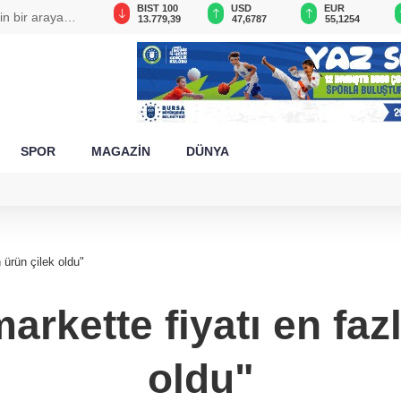
GAU/TRY
BIST 100
USD
EUR
in bir araya
6.660,55
13.779,39
47,6787
55,1254
SPOR
MAGAZİN
DÜNYA
 ürün çilek oldu"
rkette fiyatı en faz
oldu"