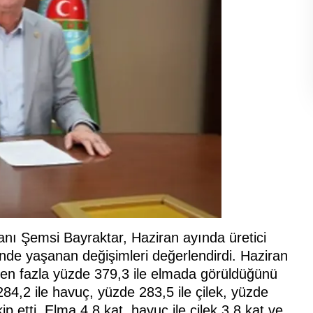
anı Şemsi Bayraktar, Haziran ayında üretici
lerinde yaşanan değişimleri değerlendirdi. Haziran
ın en fazla yüzde 379,3 ile elmada görüldüğünü
284,2 ile havuç, yüzde 283,5 ile çilek, yüzde
ip etti. Elma 4,8 kat, havuç ile çilek 3,8 kat ve