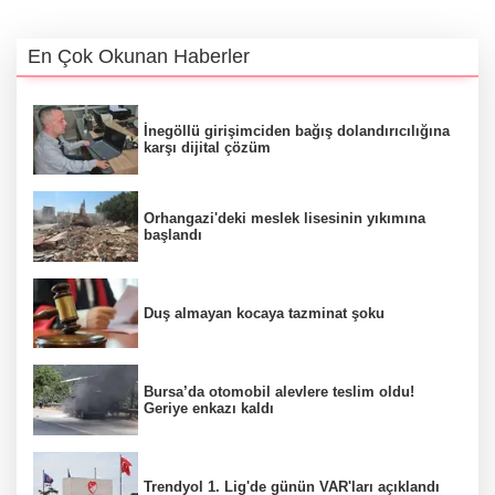
En Çok Okunan Haberler
İnegöllü girişimciden bağış dolandırıcılığına
karşı dijital çözüm
Orhangazi'deki meslek lisesinin yıkımına
başlandı
Duş almayan kocaya tazminat şoku
Bursa’da otomobil alevlere teslim oldu!
Geriye enkazı kaldı
Trendyol 1. Lig'de günün VAR'ları açıklandı