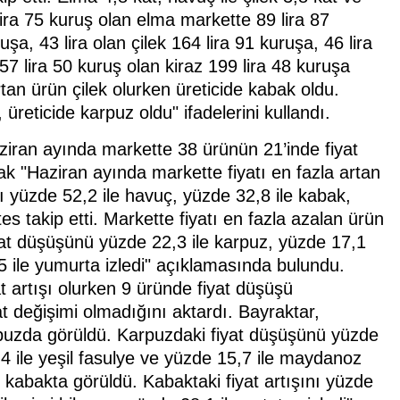
 lira 75 kuruş olan elma markette 89 lira 87
şa, 43 lira olan çilek 164 lira 91 kuruşa, 46 lira
57 lira 50 kuruş olan kiraz 199 lira 48 kuruşa
rtan ürün çilek olurken üreticide kabak oldu.
reticide karpuz oldu" ifadelerini kullandı.
Haziran ayında markette 38 ürünün 21’inde fiyat
ak "Haziran ayında markette fiyatı en fazla artan
ını yüzde 52,2 ile havuç, yüzde 32,8 ile kabak,
s takip etti. Markette fiyatı en fazla azalan ürün
yat düşüşünü yüzde 22,3 ile karpuz, yüzde 17,1
5 ile yumurta izledi" açıklamasında bulundu.
t artışı olurken 9 üründe fiyat düşüşü
t değişimi olmadığını aktardı. Bayraktar,
arpuzda görüldü. Karpuzdaki fiyat düşüşünü yüzde
4 ile yeşil fasulye ve yüzde 15,7 ile maydanoz
le kabakta görüldü. Kabaktaki fiyat artışını yüzde