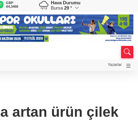
Hava Durumu
GBP
CHF
CAD
RUB
A
64,3468
59,0083
34,1883
0,5822
1
Bursa
29 °
Yazarlar
la artan ürün çilek