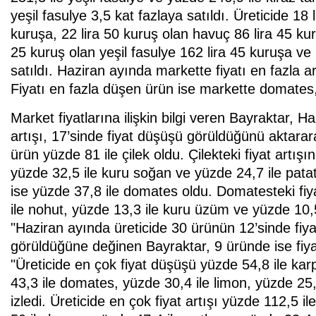
yeşil fasulye 3,5 kat fazlaya satıldı. Üreticide 18
kuruşa, 22 lira 50 kuruş olan havuç 86 lira 45 kuru
25 kuruş olan yeşil fasulye 162 lira 45 kuruşa ve 
satıldı. Haziran ayında markette fiyatı en fazla a
Fiyatı en fazla düşen ürün ise markette domates, ü
Market fiyatlarına ilişkin bilgi veren Bayraktar, 
artışı, 17’sinde fiyat düşüşü görüldüğünü aktarar
ürün yüzde 81 ile çilek oldu. Çilekteki fiyat artış
yüzde 32,5 ile kuru soğan ve yüzde 24,7 ile patate
ise yüzde 37,8 ile domates oldu. Domatesteki fi
ile nohut, yüzde 13,3 ile kuru üzüm ve yüzde 10,
"Haziran ayında üreticide 30 ürünün 12’sinde fiya
görüldüğüne değinen Bayraktar, 9 üründe ise fiya
"Üreticide en çok fiyat düşüşü yüzde 54,8 ile k
43,3 ile domates, yüzde 30,4 ile limon, yüzde 25,
izledi. Üreticide en çok fiyat artışı yüzde 112,5 i