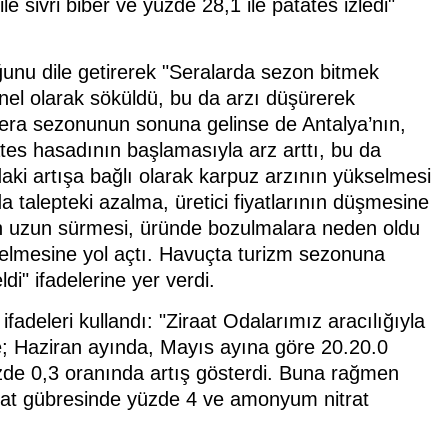
le sivri biber ve yüzde 28,1 ile patates izledi"
unu dile getirerek "Seralarda sezon bitmek
enel olarak söküldü, bu da arzı düşürerek
sera sezonunun sonuna gelinse de Antalya’nın,
ates hasadının başlamasıyla arz arttı, bu da
aki artışa bağlı olarak karpuz arzının yükselmesi
a talepteki azalma, üretici fiyatlarının düşmesine
nın uzun sürmesi, üründe bozulmalara neden oldu
selmesine yol açtı. Havuçta turizm sezonuna
di" ifadelerine yer verdi.
u ifadeleri kullandı: "Ziraat Odalarımız aracılığıyla
öre; Haziran ayında, Mayıs ayına göre 20.20.0
de 0,3 oranında artış gösterdi. Buna rağmen
fat gübresinde yüzde 4 ve amonyum nitrat