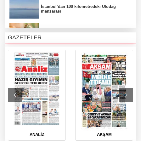
İstanbul’dan 100 kilometredeki Uludağ
manzarası
Yıldırım’da su kesintisi uyarısı
GAZETELER
Nilüfer'de Anadolu rüzgarı
Bursa'da meydana gelen heyelan yolu
parçalara ayırdı
Bursa'da motosiklet kazası: 1 yaralı
ANALİZ
AKŞAM