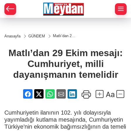
Zİ
Matlı’dan 29
Anasayfa
GÜNDEM
Ekim mesajı:
Cumhuriyet,
milli
Matlı’dan 29 Ekim mesajı:
dayanışmanın
temelidir
Cumhuriyet, milli
dayanışmanın temelidir
Cumhuriyetin ilanının 102. yılı dolayısıyla
yayımladığı kutlama mesajında, Cumhuriyetin
Türkiye’nin ekonomik bağımsızlığının da temeli