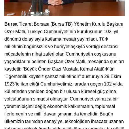
Bursa
Ticaret Borsası (Bursa TB) Yönetim Kurulu Başkanı
Özer Matlı, Türkiye Cumhuriyeti’nin kuruluşunun 102. yıl
dönümü dolayısıyla kutlama mesajı yayımladı. Türk
milletinin bağımsızlık ve hürriyet aşkıyla verdiği destansı
mücadelenin nihai zaferi olan Cumhuriyetin coşkusunu
yaşadıklarını belirten Başkan Özer Matlı, mesajında şunları
kaydetti: “Büyük Önder Gazi Mustafa Kemal Atatürk’ün
‘Egemenlik kayıtsız şartsız milletindir” düsturuyla 29 Ekim
1923’te ilan ettiği Cumhuriyetimiz, aradan geçen 102 yılda
küllerinden yeniden doğan bir ulusun küresel güç olma
yolculuğunun simgesi olmuştur. Cumhuriyet yalnızca bir
yönetim biçimi değil; ekonomik kalkınmanın, toplumsal
ilerlemenin ve milli dayanışmanın da temelidir. Bugün
ülkemizin tarımdan sanayiye, teknolojiden ihracata uzanan
kalkınma yolculuğunda elde ettiği tüm kazanımlar, bu güçlü