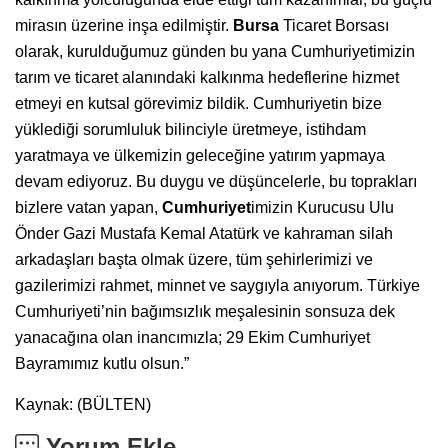
mirasın üzerine inşa edilmiştir.
Bursa
Ticaret Borsası
olarak, kurulduğumuz günden bu yana Cumhuriyetimizin
tarım ve ticaret alanındaki kalkınma hedeflerine hizmet
etmeyi en kutsal görevimiz bildik. Cumhuriyetin bize
yüklediği sorumluluk bilinciyle üretmeye, istihdam
yaratmaya ve ülkemizin geleceğine yatırım yapmaya
devam ediyoruz. Bu duygu ve düşüncelerle, bu toprakları
bizlere vatan yapan,
Cumhuriyet
imizin Kurucusu Ulu
Önder Gazi Mustafa Kemal Atatürk ve kahraman silah
arkadaşları başta olmak üzere, tüm şehirlerimizi ve
gazilerimizi rahmet, minnet ve saygıyla anıyorum. Türkiye
Cumhuriyeti’nin bağımsızlık meşalesinin sonsuza dek
yanacağına olan inancımızla; 29 Ekim Cumhuriyet
Bayramımız kutlu olsun.”
Kaynak: (BÜLTEN)
Yorum Ekle