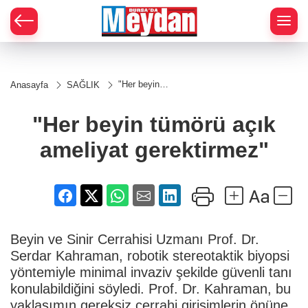
Zİ
"Her beyin
Anasayfa
SAĞLIK
tümörü açık
ameliyat
gerektirmez"
"Her beyin tümörü açık
ameliyat gerektirmez"
Beyin ve Sinir Cerrahisi Uzmanı Prof. Dr.
Serdar Kahraman, robotik stereotaktik biyopsi
yöntemiyle minimal invaziv şekilde güvenli tanı
konulabildiğini söyledi. Prof. Dr. Kahraman, bu
yaklaşımın gereksiz cerrahi girişimlerin önüne