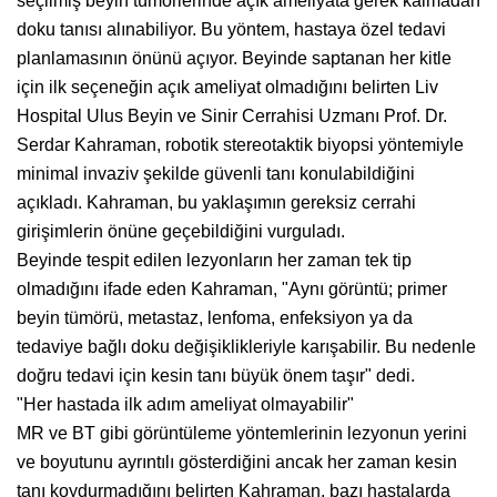
seçilmiş beyin tümörlerinde açık ameliyata gerek kalmadan
doku tanısı alınabiliyor. Bu yöntem, hastaya özel tedavi
planlamasının önünü açıyor. Beyinde saptanan her kitle
için ilk seçeneğin açık ameliyat olmadığını belirten Liv
Hospital Ulus Beyin ve Sinir Cerrahisi Uzmanı Prof. Dr.
Serdar Kahraman, robotik stereotaktik biyopsi yöntemiyle
minimal invaziv şekilde güvenli tanı konulabildiğini
açıkladı. Kahraman, bu yaklaşımın gereksiz cerrahi
girişimlerin önüne geçebildiğini vurguladı.
Beyinde tespit edilen lezyonların her zaman tek tip
olmadığını ifade eden Kahraman, "Aynı görüntü; primer
beyin tümörü, metastaz, lenfoma, enfeksiyon ya da
tedaviye bağlı doku değişiklikleriyle karışabilir. Bu nedenle
doğru tedavi için kesin tanı büyük önem taşır" dedi.
"Her hastada ilk adım ameliyat olmayabilir"
MR ve BT gibi görüntüleme yöntemlerinin lezyonun yerini
ve boyutunu ayrıntılı gösterdiğini ancak her zaman kesin
tanı koydurmadığını belirten Kahraman, bazı hastalarda