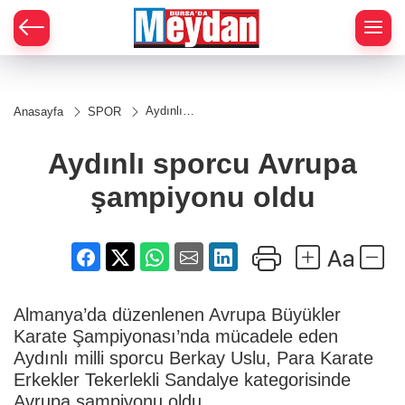
Zİ
Aydınlı
Anasayfa
SPOR
sporcu
Avrupa
şampiyonu
Aydınlı sporcu Avrupa
oldu
şampiyonu oldu
Almanya’da düzenlenen Avrupa Büyükler
Karate Şampiyonası’nda mücadele eden
Aydınlı milli sporcu Berkay Uslu, Para Karate
Erkekler Tekerlekli Sandalye kategorisinde
Avrupa şampiyonu oldu.