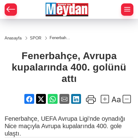
Zİ
Fenerbahçe,
Anasayfa
SPOR
Avrupa
kupalarında
400. golünü
Fenerbahçe, Avrupa
attı
kupalarında 400. golünü
attı
Fenerbahçe, UEFA Avrupa Ligi'nde oynadığı
Nice maçıyla Avrupa kupalarında 400. gole
ulaştı.