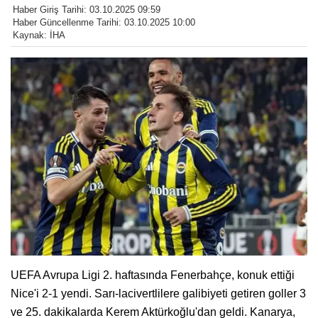
Haber Giriş Tarihi: 03.10.2025 09:59
Haber Güncellenme Tarihi: 03.10.2025 10:00
Kaynak: İHA
UEFA Avrupa Ligi 2. haftasında Fenerbahçe, konuk ettiği
Nice'i 2-1 yendi. Sarı-lacivertlilere galibiyeti getiren goller 3
ve 25. dakikalarda Kerem Aktürkoğlu'dan geldi. Kanarya,