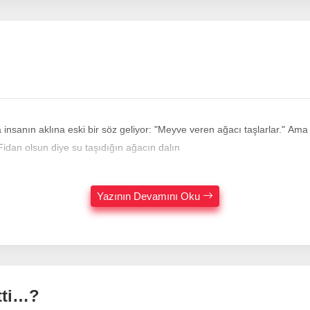
insanın aklına eski bir söz geliyor: "Meyve veren ağacı taşlarlar." Ama
ibi görünüyor… Hani derler ya, "Fidan olsun diye su taşıdığın ağacın dalın
Yazının Devamını Oku
tti…?