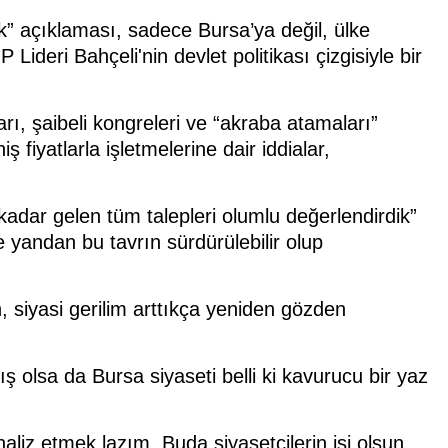
k” açıklaması, sadece Bursa’ya değil, ülke
deri Bahçeli'nin devlet politikası çizgisiyle bir
rı, şaibeli kongreleri ve “akraba atamaları”
ş fiyatlarla işletmelerine dair iddialar,
kadar gelen tüm talepleri olumlu değerlendirdik”
e yandan bu tavrın sürdürülebilir olup
 siyasi gerilim arttıkça yeniden gözden
 olsa da Bursa siyaseti belli ki kavurucu bir yaz
naliz etmek lazım. Buda siyasetçilerin işi olsun…