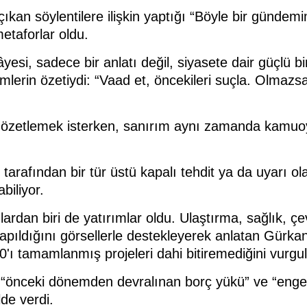
kan söylentilere ilişkin yaptığı “Böyle bir gündemi
metaforlar oldu.
si, sadece bir anlatı değil, siyasete dair güçlü bi
mlerin özetiydi: “Vaad et, öncekileri suçla. Olmazsa
i özetlemek isterken, sanırım aynı zamanda kamuoyu
arafından bir tür üstü kapalı tehdit ya da uyarı ol
biliyor.
an biri de yatırımlar oldu. Ulaştırma, sağlık, çevre
apıldığını görsellerle destekleyerek anlatan Gürk
ı tamamlanmış projeleri dahi bitiremediğini vurgul
i “önceki dönemden devralınan borç yükü” ve “enge
lde verdi.