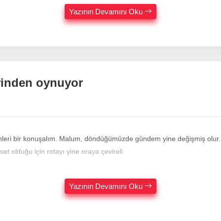
Yazının Devamını Oku
yerinden oynuyor
 döndüğümüzde gündem yine değişmiş olur. Geçtiğimiz günlerde vefayı da konuştuk, vefasızlığı da... İ
set olduğu için rotayı yine oraya çevireli
Yazının Devamını Oku