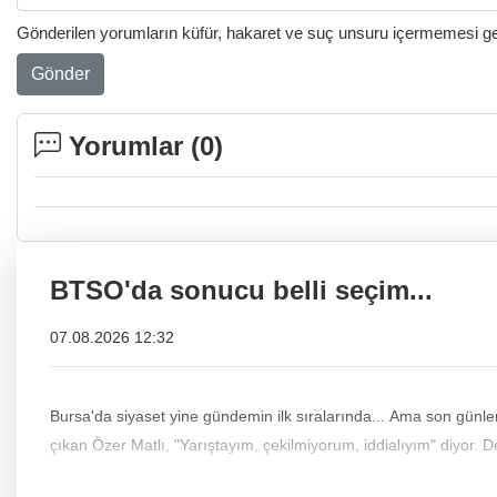
Gönderilen yorumların küfür, hakaret ve suç unsuru içermemesi gere
Gönder
Yorumlar (
0
)
BTSO'da sonucu belli seçim...
07.08.2026 12:32
Bursa'da siyaset yine gündemin ilk sıralarında... Ama son günlerde bir başlık var ki, si
çıkan Özer Matlı, "Yarıştayım, çekilmiyorum, iddialıyım" diyor. 