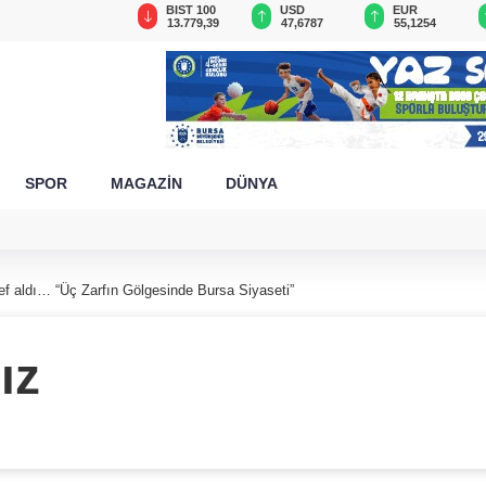
GAU/TRY
BIST 100
USD
EUR
6.660,55
13.779,39
47,6787
55,1254
SPOR
MAGAZİN
DÜNYA
f aldı… “Üç Zarfın Gölgesinde Bursa Siyaseti”
ız