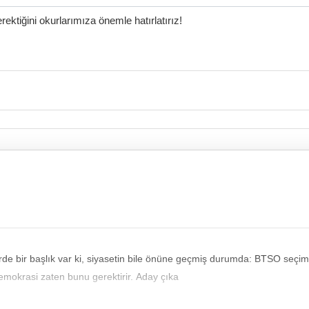
ktiğini okurlarımıza önemle hatırlatırız!
yasetin bile önüne geçmiş durumda: BTSO seçimleri. Mevcut Başkan İbrahim Burkay'ın karşısına aday 
Demokrasi zaten bunu gerektirir. Aday çıka