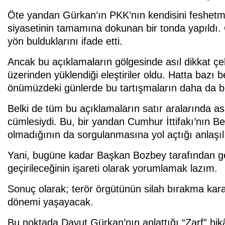
Öte yandan Gürkan’ın PKK’nın kendisini feshetme 
siyasetinin tamamına dokunan bir tonda yapıldı. C
yön bulduklarını ifade etti.
Ancak bu açıklamaların gölgesinde asıl dikkat çek
üzerinden yüklendiği eleştiriler oldu. Hatta bazı bel
önümüzdeki günlerde bu tartışmaların daha da bü
Belki de tüm bu açıklamaların satır aralarında as
cümlesiydi. Bu, bir yandan Cumhur İttifakı’nın Be
olmadığının da sorgulanmasına yol açtığı anlaşı
Yani, bugüne kadar Başkan Bozbey tarafından gele
geçirileceğinin işareti olarak yorumlamak lazım.
Sonuç olarak; terör örgütünün silah bırakma kara
dönemi yaşayacak.
Bu noktada Davut Gürkan’nın anlattığı “Zarf” hikâ