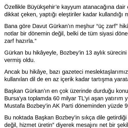
Özellikle Büyükşehir’e kayyum atanacağına dair çı
dikkat çeken, yaptığı eleştiriler kadar kullandığı 
Bana göre Davut Gürkan’ın meşhur “üç zarf” hikâye
notlar bir dönemin değil, belki de tüm siyasi döne
zarf hazırla.”
Gürkan bu hikâyeyle, Bozbey’in 13 aylık sürecin
vermiş oldu.
Ancak bu hikâye, bazı gazeteci meslektaşlarımız t
kullanılan dil de en az içerik kadar tartışma yarata
Başkan Gürkan’ın en çok üzerinde durduğu konulard
Bursa’ya toplamda 60 milyar TL’yi aşan yatırım y
Mustafa Bozbey'in AK Parti döneminden yüzde 90'
Bu noktada Başkan Bozbey'in sıkça dile getirdiğ
değil, hizmet üretin” diyerek mesajını net bir şeki