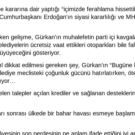
kararına dair yaptığı “içimizde ferahlama hissetti
umhurbaşkanı Erdoğan'ın siyasi kararlılığı ve MHP Li
en gelişme, Gürkan’ın muhalefetin parti içi kavgala
ediyelerin ücretsiz vaat ettikleri otoparkları bile fahi
yüyeceğini gösteriyor.
ıl dikkat edilmesi gereken şey, Gürkan’ın “Bugüne 
lediye meclisteki çoğunluk gücünü hatırlatırken, öt
lıyor…
n talepler açılan krediler ve sağlanan desteklerin,
rı sonrası ülkede bir bahar havası esmeye başlamış
yesinin son perdesinin ne anlam ifade ettiğini iyi a