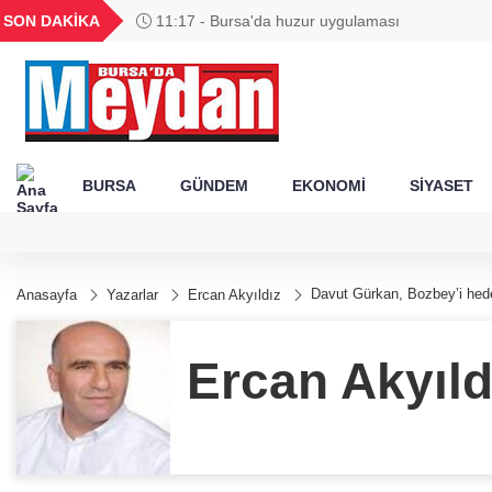
GEL
TND
BGN
VND
SON DAKİKA
11:17 - Bursa'da huzur uygulaması
49
18,2677
16,3788
27,9743
0,0018
BURSA
GÜNDEM
EKONOMİ
SİYASET
Davut Gürkan, Bozbey’i hede
Anasayfa
Yazarlar
Ercan Akyıldız
Ercan Akyıld