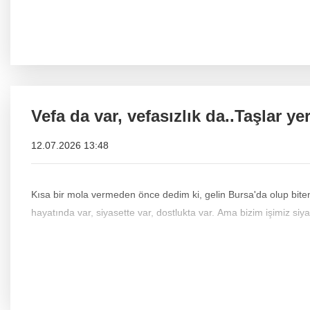
Vefa da var, vefasızlık da..Taşlar 
12.07.2026 13:48
Kısa bir mola vermeden önce dedim ki, gelin Bursa'da olup bitenleri bir konuşalım. Malum,
hayatında var, siyasette var, dostlukta var. Ama bizim işimiz siya