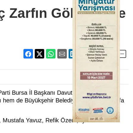
ç Zarfın Gölgesinde
Parti Bursa İl Başkanı Davut Gürkan, ikinci
ttı hem de Büyükşehir Belediye Başkanı Mustafa
lıç, Mustafa Yavuz, Refik Özen ,Ayhan Salman