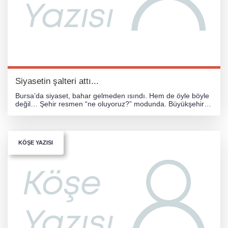
Siyasetin şalteri attı...
Bursa’da siyaset, bahar gelmeden ısındı. Hem de öyle böyle
değil… Şehir resmen “ne oluyoruz?” modunda. Büyükşehir
Belediye Başkanı Mustafa Bozbey’in; suç örgütü
KÖŞE YAZISI