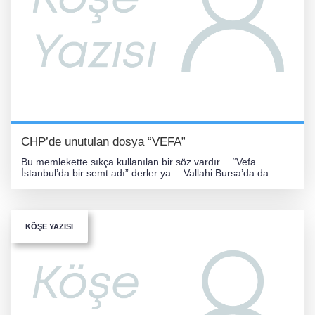
CHP’de unutulan dosya “VEFA”
Bu memlekette sıkça kullanılan bir söz vardır… “Vefa
İstanbul’da bir semt adı” derler ya… Vallahi Bursa’da da
durum pek farklı değil gibi. Şimdi açık konuşalı
KÖŞE YAZISI